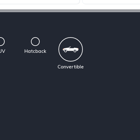
UV
Hatcback
Convertible