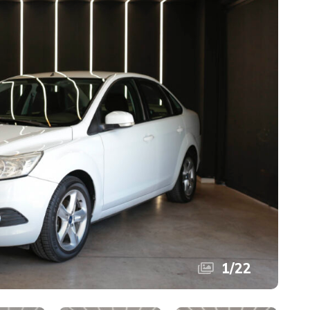
1
/
22