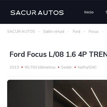
Inicio
SACUR AUTOS
Salón virtual
Ford
Focus
Ford Focus L/08 1.6 4P TRE
2013
95,700 kilómetros
Sedán
Nafta/GNC