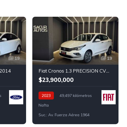
19
19
 2014
Fiat Cronos 1.3 PRECISION CVT 2023
$23,900,000
s
2023
49,497 kilómetros
Nafta
Suc.: Av. Fuerza Aérea 1964