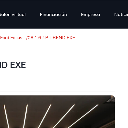
Salón virtual
Financiación
Empresa
Notici
Ford Focus L/08 1.6 4P TREND EXE
ND EXE