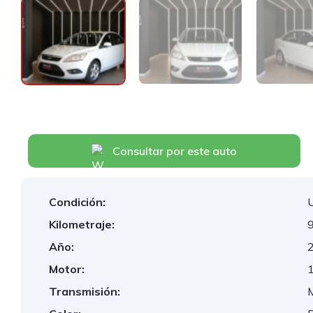
Consultar por este auto
Condición:
Kilometraje:
9
Año:
Motor:
1
Transmisión: