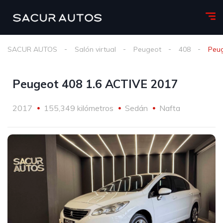
SACUR AUTOS
Salón virtual
Peugeot
408
Peug
Peugeot 408 1.6 ACTIVE 2017
2017
155,349 kilómetros
Sedán
Nafta