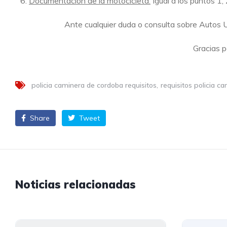
6.
Documentación de la motocicleta:
Igual a los puntos 1, 
Ante cualquier duda o consulta sobre Autos
Gracias p
policia caminera de cordoba requisitos
requisitos policia c
Share
Tweet
Noticias relacionadas