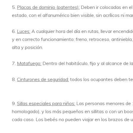
5.
Placas de dominio (patentes):
Deben ir colocadas en el 
estado, con el alfanumérico bien visible, sin acrílicos ni m
6.
Luces:
A cualquier hora del día en rutas, llevar encendid
y en correcto funcionamiento: freno, retroceso, antiniebla,
alta y posición.
7.
Matafuego:
Dentro del habitáculo, fijo y al alcance de l
8.
Cinturones de seguridad:
todos los ocupantes deben te
9.
Sillas especiales para niños:
Las personas menores de 10
homologado), y los más pequeños en sillitas o con un boo
cada caso. Los bebés no pueden viajar en los brazos de u