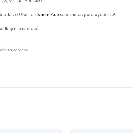
2, 3, y 4 del vehículo
 Usados o 0Km, en
Sacur Autos
estamos para ayudarte!
or llegar hasta acá!
aminera cordoba