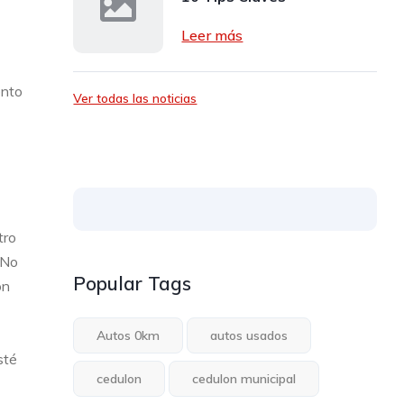
Leer más
ento
Ver todas las noticias
tro
 No
Popular Tags
on
Autos 0km
autos usados
sté
cedulon
cedulon municipal